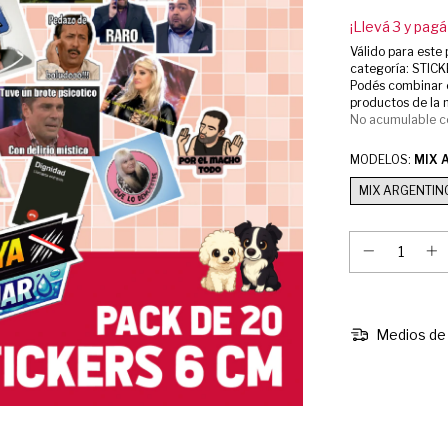
¡Llevá 3 y pagá
Válido para este 
categoría: STICK
Podés combinar 
productos de la 
No acumulable c
MODELOS:
MIX 
MIX ARGENTIN
Medios de 