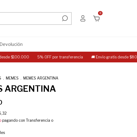
0
 Devolución
e $100.000
5% OFF por transferencia
🚚 Envío gratis desde $80.000 
S
.
MEMES
.
MEMES ARGENTINA
 ARGENTINA
0
6,32
o
pagando con Transferencia o
les