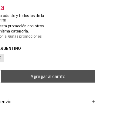
 2!
producto y todos los de la
ERS .
esta promoción con otros
misma categoría.
on algunas promociones
ARGENTINO
O
envío