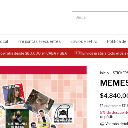
local
Preguntas Frecuentes
Envios y retiro
Política de
tis desde $80.000 en CABA y GBA
🇦🇷 Envíos gratis a todo el país desd
Inicio
.
STICKER
MEMES
$4.840,0
12
cuotas de
$71
5% de descuent
depósito
Ver más detal