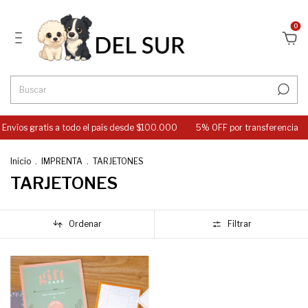
0
Envíos gratis a todo el país desde $100.000
5% OFF por transferencia
Inicio
.
IMPRENTA
.
TARJETONES
TARJETONES
Ordenar
Filtrar