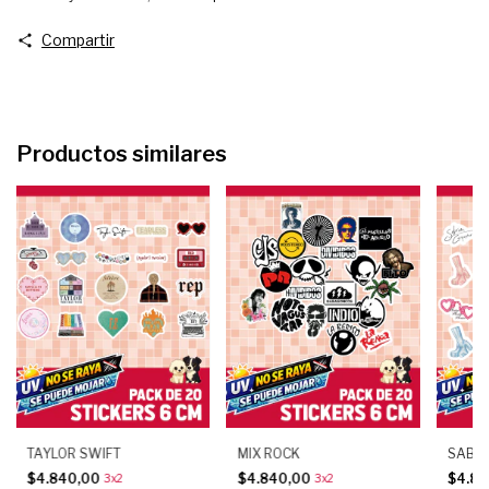
Compartir
Productos similares
TAYLOR SWIFT
MIX ROCK
SABRI
$4.840,00
$4.840,00
$4.8
3x2
3x2